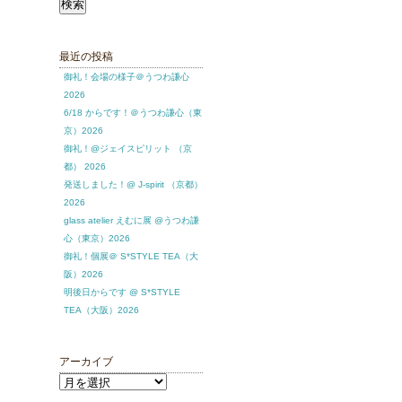
索:
最近の投稿
御礼！会場の様子＠うつわ謙心
2026
6/18 からです！＠うつわ謙心（東
京）2026
御礼！@ジェイスピリット （京
都） 2026
発送しました！@ J-spirit （京都）
2026
glass atelier えむに展 @うつわ謙
心（東京）2026
御礼！個展＠ S*STYLE TEA（大
阪）2026
明後日からです @ S*STYLE
TEA（大阪）2026
アーカイブ
ア
ー