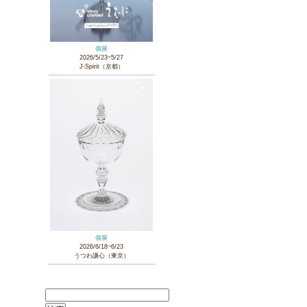
個展
2026/5/23~5/27
J-Spirit（京都）
個展
2026/6/18~6/23
うつわ謙心（東京）
検