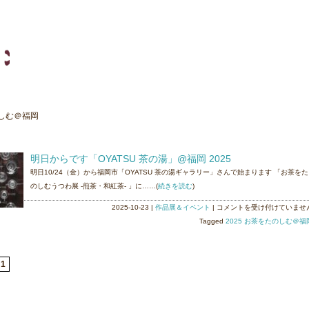
のしむ＠福岡
明日からです「OYATSU 茶の湯」@福岡 2025
明日10/24（金）から福岡市「OYATSU 茶の湯ギャラリー」さんで始まります 「お茶をた
のしむうつわ展 -煎茶・和紅茶- 」に……(
続きを読む
)
明
2025-10-23
|
作品展＆イベント
|
コメントを受け付けていませ
日
Tagged
2025 お茶をたのしむ＠福
か
ら
で
1
す
「OYATSU
茶