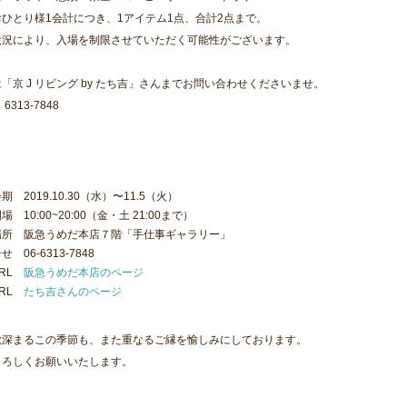
ひとり様1会計につき、1アイテム1点、合計2点まで。
状況により、入場を制限させていただく可能性がございます。
「京 J リビング by たち吉」さんまでお問い合わせくださいませ。
）6313-7848
会期
2019.10.30（水）〜11.5（火）
開場
10:00~20:00（金・土 21:00まで）
場所
阪急うめだ本店７階「手仕事ギャラリー」
合せ
06-6313-7848
RL
阪急うめだ本店のページ
RL
たち吉さんのページ
秋深まるこの季節も、また重なるご縁を愉しみにしております。
よろしくお願いいたします。