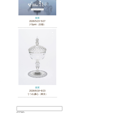
個展
2026/5/23~5/27
J-Spirit（京都）
個展
2026/6/18~6/23
うつわ謙心（東京）
検