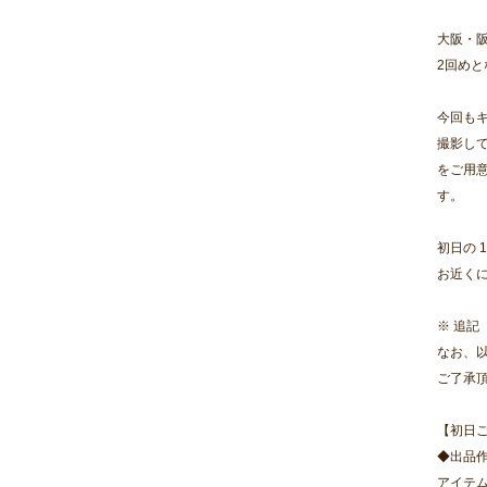
大阪・阪
2回め
今回も
撮影し
をご用
す。
初日の 
お近く
※ 追記
なお、
ご了承
【初日
◆出品
アイテ