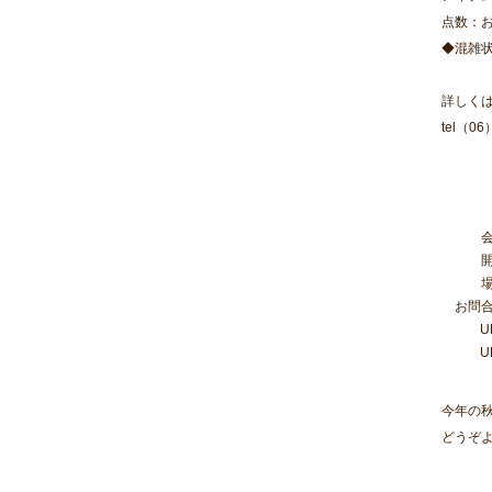
点数：お
◆混雑
詳しくは
tel（06
お問
U
U
今年の
どうぞ