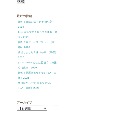
索:
最近の投稿
御礼！会場の様子＠うつわ謙心
2026
6/18 からです！＠うつわ謙心（東
京）2026
御礼！@ジェイスピリット （京
都） 2026
発送しました！@ J-spirit （京都）
2026
glass atelier えむに展 @うつわ謙
心（東京）2026
御礼！個展＠ S*STYLE TEA（大
阪）2026
明後日からです @ S*STYLE
TEA（大阪）2026
アーカイブ
ア
ー