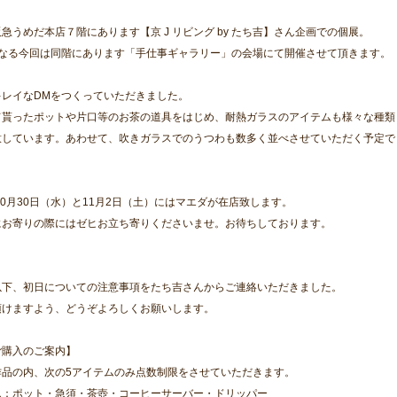
急うめだ本店７階にあります【京 J リビング by たち吉】さん企画での個展。
となる今回は同階にあります「手仕事ギャラリー」の会場にて開催させて頂きます。
キレイなDMをつくっていただきました。
て貰ったポットや片口等のお茶の道具をはじめ、耐熱ガラスのアイテムも様々な種類
意しています。あわせて、吹きガラスでのうつわも数多く並べさせていただく予定で
10月30日（水）と11月2日（土）にはマエダが在店致します。
にお寄りの際にはゼヒお立ち寄りくださいませ。お待ちしております。
以下、初日についての注意事項をたち吉さんからご連絡いただきました。
頂けますよう、どうぞよろしくお願いします。
ご購入のご案内】
作品の内、次の5アイテムのみ点数制限をさせていただきます。
ム：ポット・急須・茶壺・コーヒーサーバー・ドリッパー