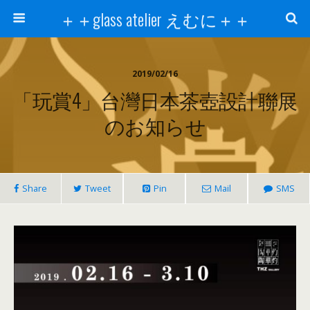
＋＋glass atelier えむに＋＋
2019/02/16
「玩賞4」台灣日本茶壺設計聯展
のお知らせ
Share
Tweet
Pin
Mail
SMS