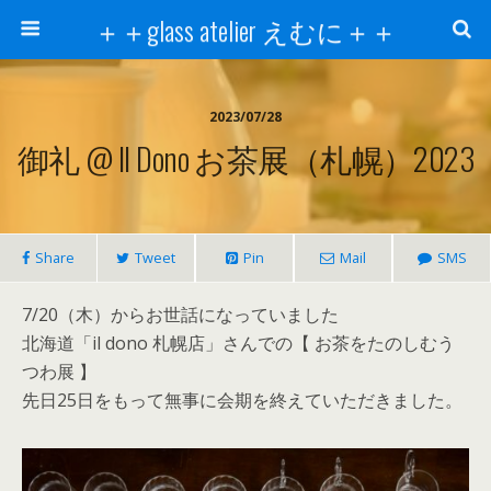
＋＋glass atelier えむに＋＋
2023/07/28
御礼 @ Il Dono お茶展（札幌）2023
Share
Tweet
Pin
Mail
SMS
7/20（木）からお世話になっていました
北海道「il dono 札幌店」さんでの【 お茶をたのしむう
つわ展 】
先日25日をもって無事に会期を終えていただきました。