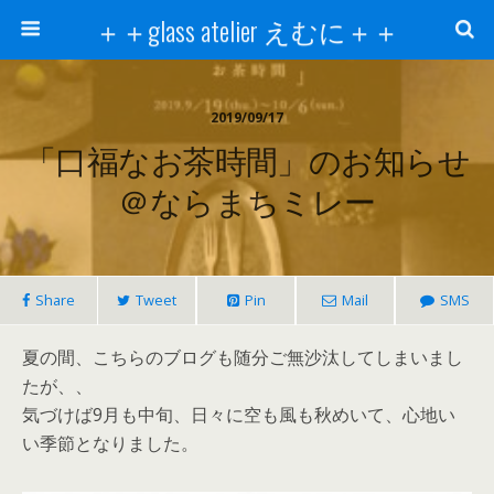
＋＋glass atelier えむに＋＋
2019/09/17
「口福なお茶時間」のお知らせ
＠ならまちミレー
Share
Tweet
Pin
Mail
SMS
夏の間、こちらのブログも随分ご無沙汰してしまいまし
たが、、
気づけば9月も中旬、日々に空も風も秋めいて、心地い
い季節となりました。