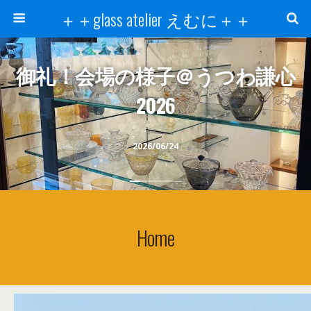
＋＋glass atelier えむに＋＋
御礼！会場の様子＠うつわ謙心
2026
2026/06/24
Home