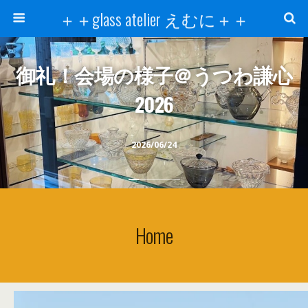
＋＋glass atelier えむに＋＋
御礼！会場の様子＠うつわ謙心
2026
2026/06/24
Home