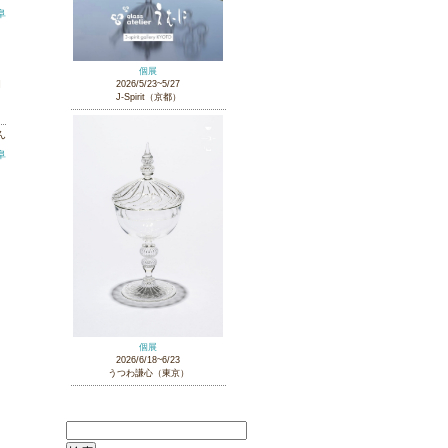
岐阜
個展
個
2026/5/23~5/27
J-Spirit（京都）
ん
岐阜
個展
2026/6/18~6/23
うつわ謙心（東京）
検