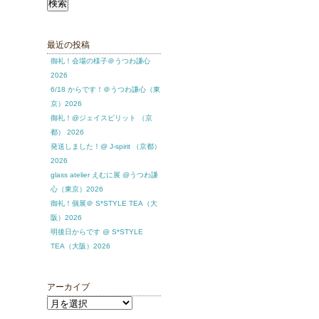
索:
最近の投稿
御礼！会場の様子＠うつわ謙心
2026
6/18 からです！＠うつわ謙心（東
京）2026
御礼！@ジェイスピリット （京
都） 2026
発送しました！@ J-spirit （京都）
2026
glass atelier えむに展 @うつわ謙
心（東京）2026
御礼！個展＠ S*STYLE TEA（大
阪）2026
明後日からです @ S*STYLE
TEA（大阪）2026
アーカイブ
ア
ー