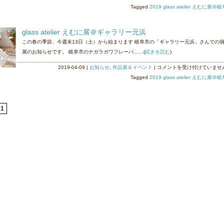
元
展
Tagged
2019 glass atelier えむに展＠
浜
＠
（岐
ギ
glass atelier えむに展＠ギャラリー元浜
阜）
ャ
この春の季節、今週末13日（土）から始まります 岐阜市の「ギャラリー元浜」さんでの
は
ラ
展のお知らせです。 岐阜市のナガラガワフレーバ……(
続きを読む
)
リ
ー
glass
2019-04-09
|
お知らせ
,
作品展＆イベント
|
コメントを受け付けていませ
元
atelier
Tagged
2019 glass atelier えむに展＠
浜
え
（岐
む
阜）
に
1
明
展
日
＠
か
ギ
ら
ャ
で
ラ
す！
リ
は
ー
元
浜
は