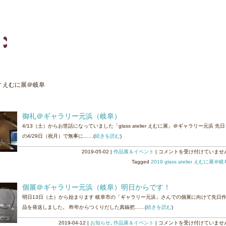
elier えむに展＠岐阜
御礼＠ギャラリー元浜（岐阜）
4/13（土）からお世話になっていました「glass atelier えむに展」＠ギャラリー元浜 先日
の4/29日（祝月）で無事に……(
続きを読む
)
御
2019-05-02
|
作品展＆イベント
|
コメントを受け付けていませ
礼
Tagged
2019 glass atelier えむに展＠
＠
ギ
個展＠ギャラリー元浜（岐阜）明日からです！
ャ
明日13日（土）から始まります 岐阜市の「ギャラリー元浜」さんでの個展に向けて先日
ラ
品を発送しました。 昨年からつくりだした真鍮把……(
続きを読む
)
リ
ー
個
2019-04-12
|
お知らせ
,
作品展＆イベント
|
コメントを受け付けていませ