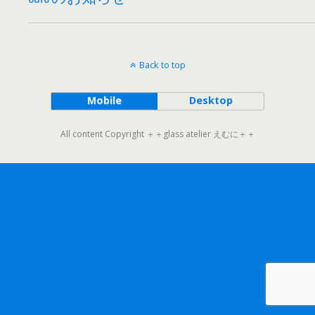
Back to top
Mobile
Desktop
All content Copyright ＋＋glass atelier えむに＋＋