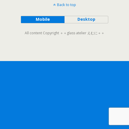
Back to top
Mobile
Desktop
All content Copyright ＋＋glass atelier えむに＋＋