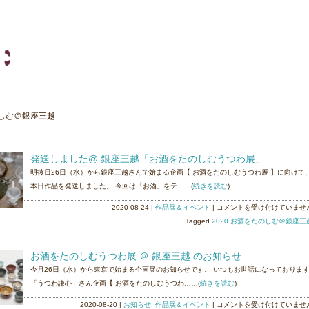
たのしむ＠銀座三越
発送しました@ 銀座三越「お酒をたのしむうつわ展」
明後日26日（水）から銀座三越さんで始まる企画【 お酒をたのしむうつわ展 】に向けて
本日作品を発送しました。 今回は「お酒」をテ……(
続きを読む
)
発
2020-08-24
|
作品展＆イベント
|
コメントを受け付けていませ
送
Tagged
2020 お酒をたのしむ＠銀座三
し
ま
お酒をたのしむうつわ展 ＠ 銀座三越 のお知らせ
し
今月26日（水）から東京で始まる企画展のお知らせです。 いつもお世話になっておりま
た
「うつわ謙心」さん企画【 お酒をたのしむうつわ……(
続きを読む
)
@
銀
お
2020-08-20
|
お知らせ
,
作品展＆イベント
|
コメントを受け付けていませ