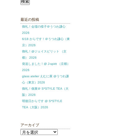
索:
最近の投稿
御礼！会場の様子＠うつわ謙心
2026
6/18 からです！＠うつわ謙心（東
京）2026
御礼！@ジェイスピリット （京
都） 2026
発送しました！@ J-spirit （京都）
2026
glass atelier えむに展 @うつわ謙
心（東京）2026
御礼！個展＠ S*STYLE TEA（大
阪）2026
明後日からです @ S*STYLE
TEA（大阪）2026
アーカイブ
ア
ー