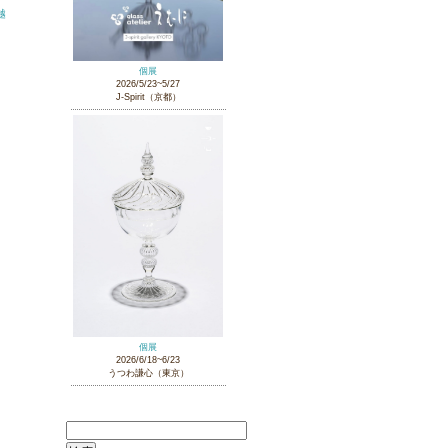
越
個展
2026/5/23~5/27
J-Spirit（京都）
個展
2026/6/18~6/23
うつわ謙心（東京）
検