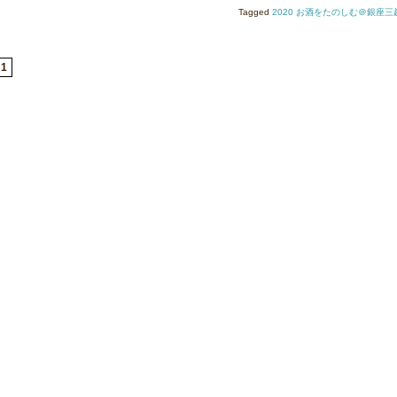
座
酒
Tagged
2020 お酒をたのしむ＠銀座三
三
を
越
た
「お
の
1
酒
し
を
む
た
う
の
つ
し
わ
む
展
う
＠
つ
銀
わ
座
展」
三
は
越
の
お
知
ら
せ
は