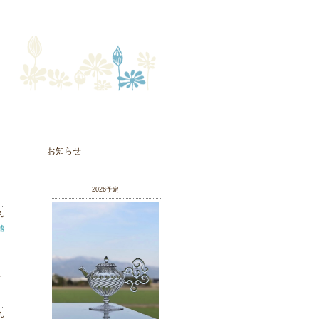
お知らせ
、
2026予定
ん
越
す
ん