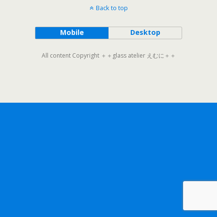
Back to top
Mobile
Desktop
All content Copyright ＋＋glass atelier えむに＋＋