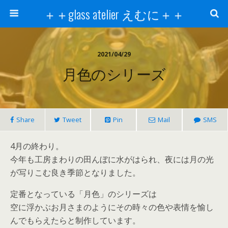
＋＋glass atelier えむに＋＋
2021/04/29
月色のシリーズ
Share
Tweet
Pin
Mail
SMS
4月の終わり。
今年も工房まわりの田んぼに水がはられ、夜には月の光
が写りこむ良き季節となりました。
定番となっている「月色」のシリーズは
空に浮かぶお月さまのようにその時々の色や表情を愉し
んでもらえたらと制作しています。