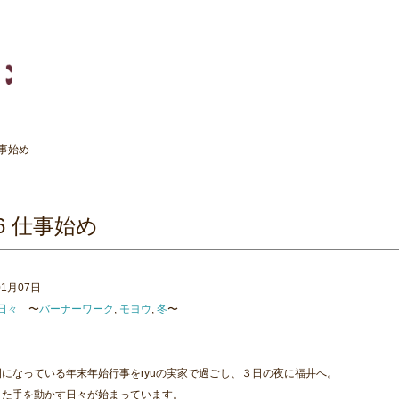
仕事始め
16 仕事始め
01月07日
日々
〜
バーナーワーク
,
モヨウ
,
冬
〜
になっている年末年始行事をryuの実家で過ごし、３日の夜に福井へ。
また手を動かす日々が始まっています。