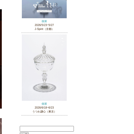
個展
2026/5/23~5/27
J-Spirit（京都）
個展
2026/6/18~6/23
うつわ謙心（東京）
検