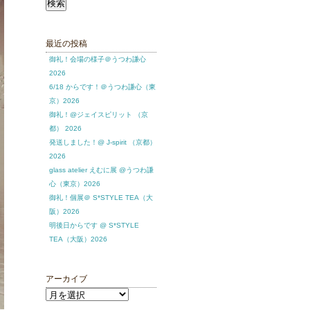
索:
最近の投稿
御礼！会場の様子＠うつわ謙心
2026
6/18 からです！＠うつわ謙心（東
京）2026
御礼！@ジェイスピリット （京
都） 2026
発送しました！@ J-spirit （京都）
2026
glass atelier えむに展 @うつわ謙
心（東京）2026
御礼！個展＠ S*STYLE TEA（大
阪）2026
明後日からです @ S*STYLE
TEA（大阪）2026
アーカイブ
ア
ー