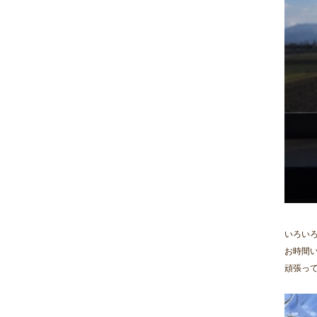
いろい
お時間
頑張っ