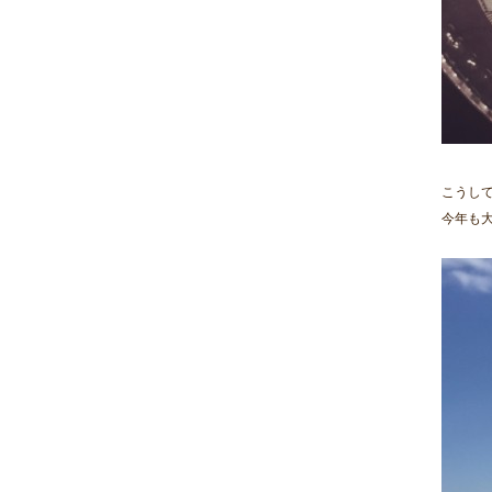
こうし
今年も