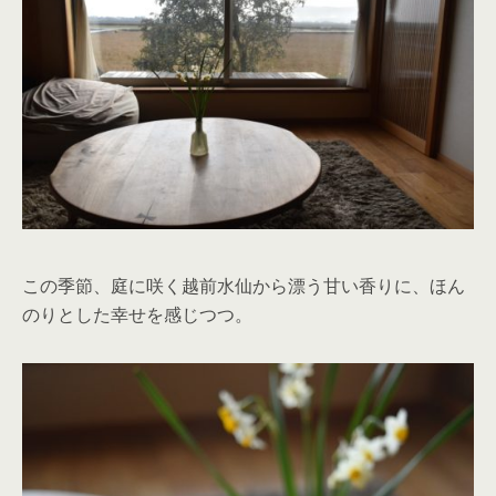
この季節、庭に咲く越前水仙から漂う甘い香りに、ほん
のりとした幸せを感じつつ。