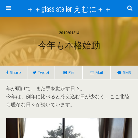
＋＋glass atelier えむに＋＋
2019/01/14
今年も本格始動
Share
Tweet
Pin
Mail
SMS
年が明けて、また手を動かす日々。
今年は、例年に比べると冷え込む日が少なく、ここ北陸
も暖冬な日々が続いています。