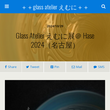
＋＋glass atelier えむに＋＋
2024/10/29
Glass Atelier えむに展＠ Hase
2024（名古屋）
Share
Tweet
Pin
Mail
SMS