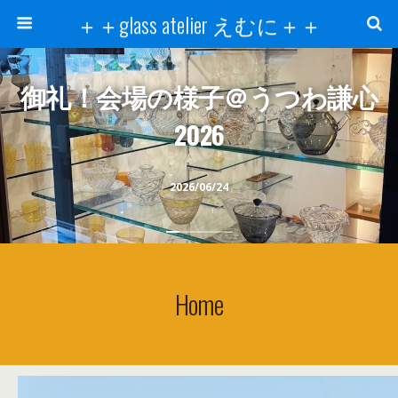
＋＋glass atelier えむに＋＋
御礼！会場の様子＠うつわ謙心
2026
2026/06/24
Home