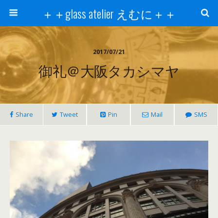
＋＋glass atelier えむに＋＋
2017/07/21
御礼＠大阪タカシマヤ
Share
Tweet
Pin
Mail
SMS