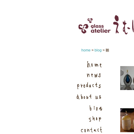
home
>
blog
> 雛