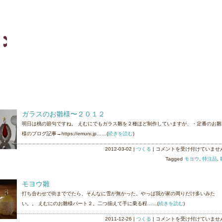
ガラスのお雛様〜２０１２
明日は桃の節句ですね。 えむにでもガラス雛を２種ほど制作していますが、・定番のお雛
様のブログ記事→https://emuni.jp……(
続きを読む
)
ガ
2012-03-02
|
つくる
|
コメントを受け付けていませ
ラ
Tagged
モヨウ
,
特注品
,
ス
の
モヨウ雛
お
打ち合わせで街まででたら、そんなに雪が無かった。やっぱ我が家の周りだけ多いみた
雛
い。。 えむにのお雛様パート２。二つ揃えて手に乗る程……(
続きを読む
)
様〜
２
モ
2011-12-26
|
つくる
|
コメントを受け付けていませ