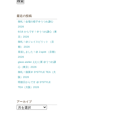
索:
最近の投稿
御礼！会場の様子＠うつわ謙心
2026
6/18 からです！＠うつわ謙心（東
京）2026
御礼！@ジェイスピリット （京
都） 2026
発送しました！@ J-spirit （京都）
2026
glass atelier えむに展 @うつわ謙
心（東京）2026
御礼！個展＠ S*STYLE TEA（大
阪）2026
明後日からです @ S*STYLE
TEA（大阪）2026
アーカイブ
ア
ー