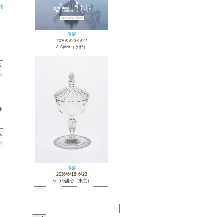
雛
個展
2026/5/23~5/27
J-Spirit（京都）
ん
雛
御
ん
雛
個展
2026/6/18~6/23
うつわ謙心（東京）
検