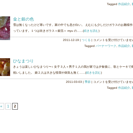
０
ヨ
Tagged
作品紹介
,
１
ウ
２
雛
金と銀の色
は
は
雪は無くなったけど寒いです。家の中でも息が白い。 えむにも少しだけガラスのお雛様作
っています。１つは吹きガラス＋銀箔＋ myu の……(
続きを読む
)
金
2011-12-19
|
つくる
|
コメントを受け付けていませ
と
Tagged
バーナーワーク
,
作品紹介
,
銀
の
ひなまつり
色
きょうは楽しいひなまつり〜♪ 女子３人＋男子１人の我が家では夕食後に、歌とケーキで
は
祝いしました。 娘２人は大きな怪我や病気も無く……(
続きを読む
)
ひ
2011-03-03
|
季節
|
コメントを受け付けていませ
な
Tagged
作品紹介
,
ま
つ
り
«
1
2
は