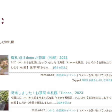
のしむ＠札幌
御礼 @ il dono お茶展（札幌）2023
7/20（木）からお世話になっていました 北海道「il dono 札幌店」さんでの【 お茶をたの
しむうつわ展 】 先日25日をもっ……(
続きを読む
)
御
2023-07-28
|
作品展＆イベント
|
コメントを受け付けていませ
礼
Tagged
2023 お茶をたのしむ＠札
@
il
発送しました！お茶展 ＠札幌「il dono」2023
dono
今週7/20（木）から始まります北海道「il dono 札幌店」さんでの 【 お茶をたのしむうつ
お
わ展 】に向けて作品を発送しました……(
続きを読む
)
茶
展
発
2023-07-17
|
つかう
,
作品展＆イベント
|
コメントを受け付けていませ