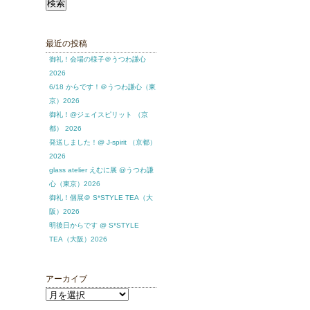
索:
最近の投稿
御礼！会場の様子＠うつわ謙心
2026
6/18 からです！＠うつわ謙心（東
京）2026
御礼！@ジェイスピリット （京
都） 2026
発送しました！@ J-spirit （京都）
2026
glass atelier えむに展 @うつわ謙
心（東京）2026
御礼！個展＠ S*STYLE TEA（大
阪）2026
明後日からです @ S*STYLE
TEA（大阪）2026
アーカイブ
ア
ー