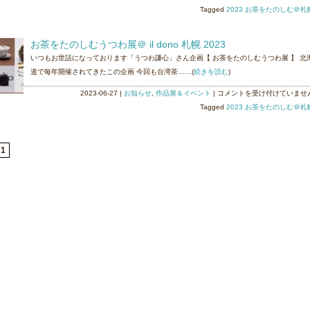
（札
送
Tagged
2023 お茶をたのしむ＠札
幌）
し
2023
ま
お茶をたのしむうつわ展＠ il dono 札幌 2023
は
し
いつもお世話になっております「うつわ謙心」さん企画【 お茶をたのしむうつわ展 】 北
た！
道で毎年開催されてきたこの企画 今回も台湾茶……(
続きを読む
)
お
茶
お
2023-06-27
|
お知らせ
,
作品展＆イベント
|
コメントを受け付けていませ
展
茶
Tagged
2023 お茶をたのしむ＠札
＠
を
札
た
幌
の
1
「il
し
dono」
む
2023
う
は
つ
わ
展
＠
il
dono
札
幌