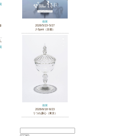
幌
個展
海
2026/5/23~5/27
J-Spirit（京都）
ん
幌
個展
2026/6/18~6/23
うつわ謙心（東京）
検