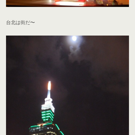
台北は街だ〜