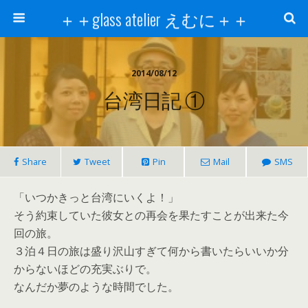
＋＋glass atelier えむに＋＋
2014/08/12
台湾日記 ①
Share
Tweet
Pin
Mail
SMS
「いつかきっと台湾にいくよ！」
そう約束していた彼女との再会を果たすことが出来た今
回の旅。
３泊４日の旅は盛り沢山すぎて何から書いたらいいか分
からないほどの充実ぶりで。
なんだか夢のような時間でした。