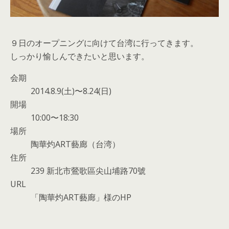
９日のオープニングに向けて台湾に行ってきます。
しっかり愉しんできたいと思います。
会期
2014.8.9(土)〜8.24(日)
開場
10:00〜18:30
場所
陶華灼ART藝廊（台湾）
住所
239 新北市鶯歌區尖山埔路70號
URL
「陶華灼ART藝廊」様のHP