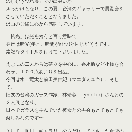
のしむうつわ展」での出会いが
きっかけとなり、この夏、台湾のギャラリーで展覧会を
させていただくこととなりました。
沢山のご縁に心から感謝しています。
「拾光」は光を拾うと言う意味で
発音は時光(年月、時間が経つ)と同じだそうです。
素敵なタイトルを付けて下さいました。
えむにの二人からは茶器を中心に、香水瓶など小物を合
わせ、１００点あまりを出品。
今回は水上竜太と前田美由紀（マエダミユキ）、そし
て、
旧友の台湾のガラス作家、林靖蓉（Lynn Lin）さんとの
３人展となり、
日本でガラスを学んでいた彼女との再会もとてもとても
楽しみなのです〜
そして、昨日、ギャラリーの方が送って下さった台湾の