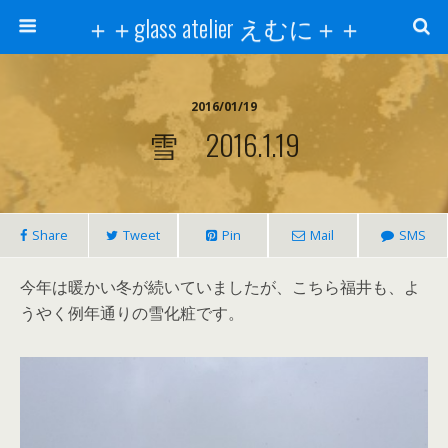
＋＋glass atelier えむに＋＋
2016/01/19
雪 2016.1.19
Share
Tweet
Pin
Mail
SMS
今年は暖かい冬が続いていましたが、こちら福井も、よ
うやく例年通りの雪化粧です。