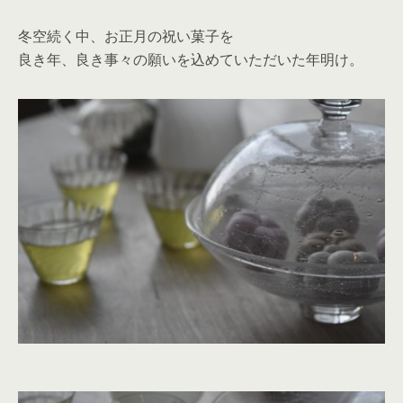
冬空続く中、お正月の祝い菓子を
良き年、良き事々の願いを込めていただいた年明け。