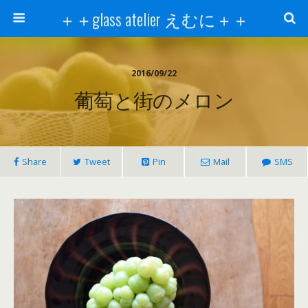
＋＋glass atelier えむに＋＋
2016/09/22
葡萄と街のメロン
Share
Tweet
Pin
Mail
SMS