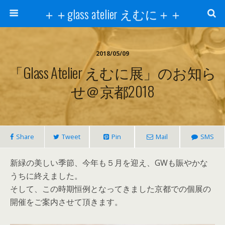
＋＋glass atelier えむに＋＋
2018/05/09
「glass Atelier えむに展」のお知ら
せ＠京都2018
Share
Tweet
Pin
Mail
SMS
新緑の美しい季節、今年も５月を迎え、GWも賑やかな
うちに終えました。
そして、この時期恒例となってきました京都での個展の
開催をご案内させて頂きます。