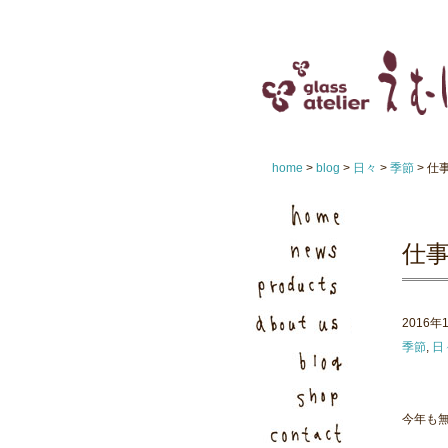
home
>
blog
>
日々
>
季節
> 仕
仕事
2016年
季節
,
日
今年も