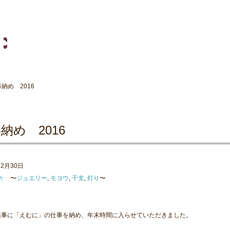
事納め 2016
納め 2016
12月30日
々
〜
ジュエリー
,
モヨウ
,
干支
,
灯り
〜
無事に「えむに」の仕事を納め、年末時間に入らせていただきました。