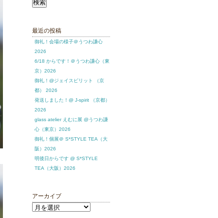
索:
最近の投稿
御礼！会場の様子＠うつわ謙心
2026
6/18 からです！＠うつわ謙心（東
京）2026
御礼！@ジェイスピリット （京
都） 2026
発送しました！@ J-spirit （京都）
2026
glass atelier えむに展 @うつわ謙
心（東京）2026
御礼！個展＠ S*STYLE TEA（大
阪）2026
明後日からです @ S*STYLE
TEA（大阪）2026
アーカイブ
ア
ー