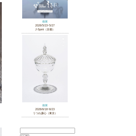
個展
2026/5/23~5/27
J-Spirit（京都）
個展
2026/6/18~6/23
うつわ謙心（東京）
検