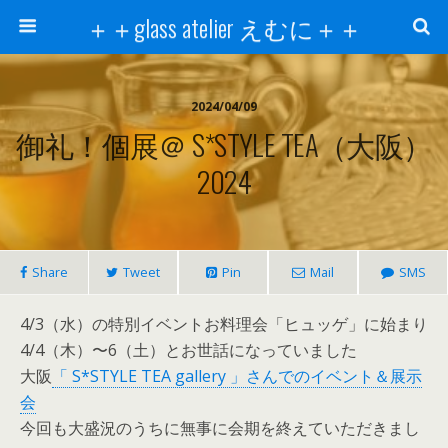
＋＋glass atelier えむに＋＋
2024/04/09
御礼！個展＠ S*STYLE TEA（大阪）
2024
Share
Tweet
Pin
Mail
SMS
4/3（水）の特別イベントお料理会「ヒュッゲ」に始まり
4/4（木）〜6（土）とお世話になっていました
大阪
「 S*STYLE TEA gallery 」さんでのイベント＆展示
会
今回も大盛況のうちに無事に会期を終えていただきまし