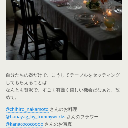
自分たちの器だけで、こうしてテーブルをセッティング
してもらえることは
なんとも贅沢で、すごく有難く嬉しい機会だなぁと、改
めて。
@chihiro_nakamoto
さんのお料理
@hanayag_by_tommyworks
さんのフラワー
@kanacococoooo
さんのお写真